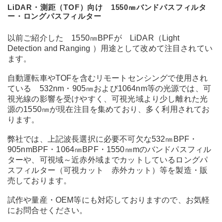
LiDAR・測距（TOF）向け 1550㎚バンドパスフィルタ
ー・ロングパスフィルター
以前ご紹介した 1550㎚BPFが LiDAR（Light
Detection and Ranging ）用途として改めて注目されてい
ます。
自動運転車やTOFを含むリモートセンシングで使用され
ている 532nm・905㎚および1064nm等の光源では、可
視光線の影響を受けやすく、可視光域より少し離れた光
源の1550㎚が現在注目を集めており、多く利用されてお
ります。
弊社では、上記波長選択に必要不可欠な532㎚BPF・
905nmBPF・1064㎚BPF・1550㎚mのバンドパスフィル
ターや、可視域～近赤外域までカットしているロングパ
スフィルター（可視カット 赤外カット）等を製造・販
売しております。
試作や量産・OEM等にも対応しておりますので、お気軽
にお問合せください。