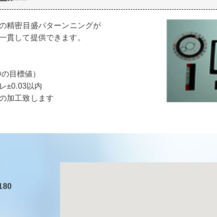
への精密目盛パターンニングが
一貫して提供できます。
±0の目標値）
±0.03以内
の加工致します
80