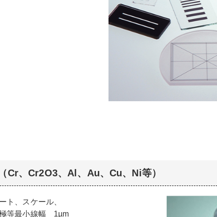
r、Cr2O3、Al、Au、Cu、Ni等）
ート、スケール、
極等最小線幅 1µm