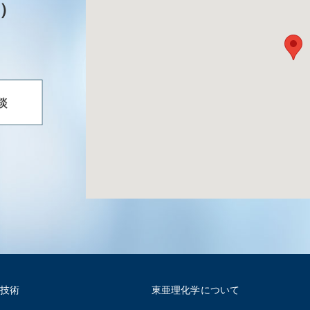
）
技術
東亜理化学について