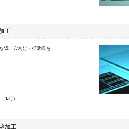
加工
な溝・穴あけ・拡散板を
－ル可）
盛加工